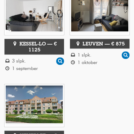
KESSEL-LO — €
LEUVEN — € 875
1125
1 slpk.
3 slpk.
1 oktober
1 september